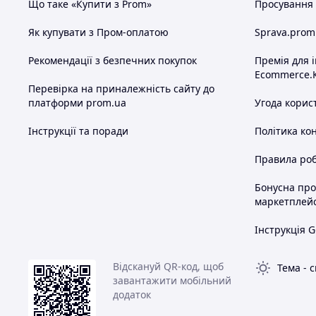
Що таке «Купити з Prom»
Просування в
Як купувати з Пром-оплатою
Sprava.prom
Рекомендації з безпечних покупок
Премія для 
Ecommerce.
Перевірка на приналежність сайту до
платформи prom.ua
Угода корис
Інструкції та поради
Політика ко
Правила роб
Бонусна пр
маркетплей
Інструкція G
Відскануй QR-код, щоб
Тема
-
с
завантажити мобільний
додаток