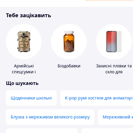
Матеріали для ремонту
Тебе зацікавить
Спорт і відпочинок
Армійські
Біодобавки
Захисні плівки та
спецсумки і
скло для
рюкзаки
портативних
Що шукають
пристроїв
Щоденники шкільні
K-pop румі костюм для аніматорі
Блузка з мереживом великого розміру
Мереживний ко