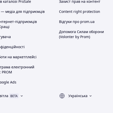
 каталозі ProSale
Захист прав на контент
 — медіа для підприємців
Content right protection
інтернет-підприємців
Відгуки про prom.ua
Кращі
Допомога Силам оборони
тувача
(Volonter by Prom)
нфіденційності
оти на маркетплейсі
ограма електронний
с PROM
oogle Ads
вітла
Українська
BETA