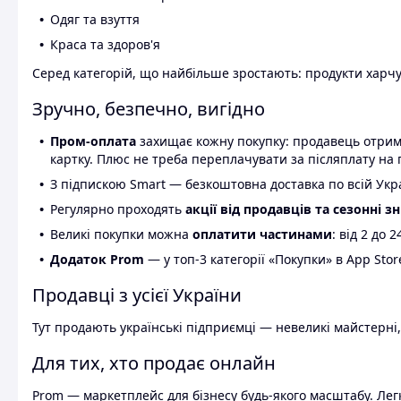
Одяг та взуття
Краса та здоров'я
Серед категорій, що найбільше зростають: продукти харчув
Зручно, безпечно, вигідно
Пром-оплата
захищає кожну покупку: продавець отриму
картку. Плюс не треба переплачувати за післяплату на 
З підпискою Smart — безкоштовна доставка по всій Украї
Регулярно проходять
акції від продавців та сезонні з
Великі покупки можна
оплатити частинами
: від 2 до 
Додаток Prom
— у топ-3 категорії «Покупки» в App Stor
Продавці з усієї України
Тут продають українські підприємці — невеликі майстерні,
Для тих, хто продає онлайн
Prom — маркетплейс для бізнесу будь-якого масштабу. Легк