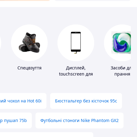
Спецвзуття
Дисплей,
Засоби для
touchscreen для
прання
телефонів
ий чохол на Hot 60i
Бюстгальтер без кісточок 95с
ер пушап 75b
Футбольні стоноги Nike Phantom GX2