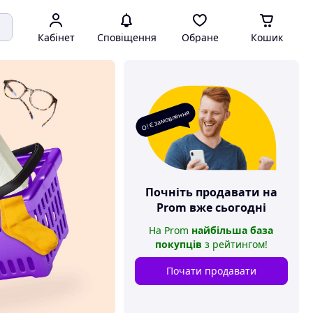
Кабінет
Сповіщення
Обране
Кошик
О! Є замовлення
Почніть продавати на
Prom
вже сьогодні
На
Prom
найбільша база
покупців
з рейтингом
!
Почати продавати