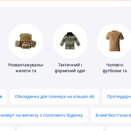
Розвантажувальні
Тактичний і
Чоловічі
жилети та
формений одяг
футболки та
плитоноски без
майки
плит
в
Обкладинка для планера на кільцях А6
Протиударн
нверт на виписку з пологового будинку
Білий бюстгальт