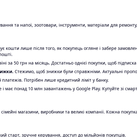
ання та напої, зоотовари, інструменти, матеріали для ремонту,
є кошти лише після того, як покупець огляне і забере замовл
пошті.
ні за 50 грн на місяць. Достатньо однієї покупки, щоб підписка
нижки.
Стежимо, щоб знижки були справжніми. Актуальні пропози
24 платежів. Потрібен лише кредитний ліміт у банку.
e і має понад 10 млн завантажень у Google Play. Купуйте зі смар
 сімейні магазини, виробники та великі компанії. Кожна покупка
ий старт, зручне керування, доступ до мільйонів покупців.