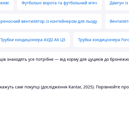
ожеві
Футбольні ворота та футбольний м'яч
Двигун із
реносний вентилятор із контейнером для льоду
Вентилят
Трубки кондиціонера АУДІ А6 Ц5
Трубка кондиціонера Ford
в знаходять усе потрібне — від корму для цуциків до бронежилет
ажуть самі покупці (дослідження Kantar, 2025). Порівнюйте пропо